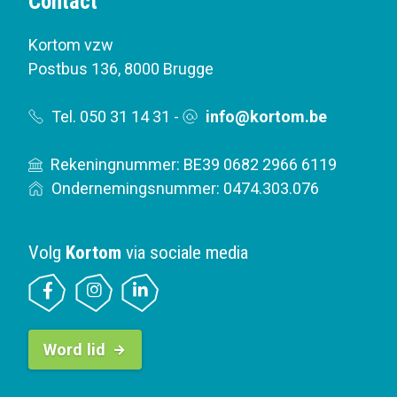
Contact
Kortom vzw
Postbus 136
,
8000 Brugge
Tel. 050 31 14 31
-
info@kortom.be
Rekeningnummer: BE39 0682 2966 6119
Ondernemingsnummer: 0474.303.076
Volg
Kortom
via sociale media
B
Word lid
u
t