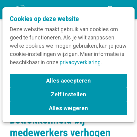
O
Cookies op deze website
p
Deze website maakt gebruik van cookies om
e
goed te functioneren. Als je wilt aanpassen
n
Verruim je kennis
welke cookies we mogen gebruiken, kan je jouw
Home
m
cookie-instellingen wijzigen. Meer informatie is
Interne communicatie
e
beschikbaar in onze
Inleiding tot interne communicatie
privacyverklaring
.
n
Hoe kun je de betrokkenheid bij medewerkers
verhogen met je personeelsmagazine? - Case
u
Alles accepteren
van het Wit-Gele Kruis Antwerpen
Zelf instellen
Hoe kun je de
Alles weigeren
betrokkenheid bij
medewerkers verhogen