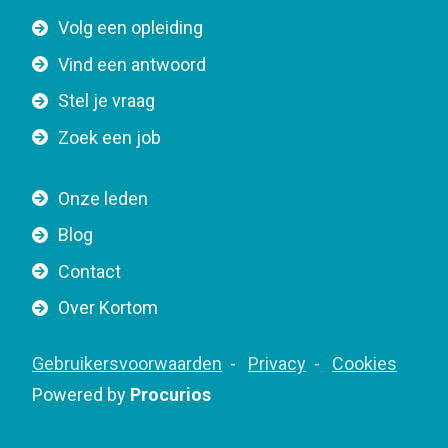
t
F
Volg een opleiding
o
o
n
Vind een antwoord
o
n
Stel je vraag
t
a
e
v
Zoek een job
r
i
n
g
Onze leden
a
a
Blog
v
t
i
Contact
i
g
o
Over Kortom
a
n
t
F
Gebruikersvoorwaarden
Privacy
Cookies
i
o
Powered by
Procurios
o
o
n
t