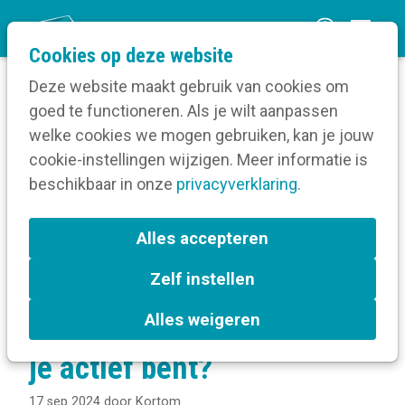
O
Cookies op deze website
p
Deze website maakt gebruik van cookies om
e
goed te functioneren. Als je wilt aanpassen
n
Verruim je kennis
welke cookies we mogen gebruiken, kan je jouw
Home
m
cookie-instellingen wijzigen. Meer informatie is
Digitale communicatie
Sociale media
e
beschikbaar in onze
Kanalen
privacyverklaring
.
n
Hoe kies je als lokaal bestuur op welke kanalen
je actief bent?
u
Alles accepteren
Zelf instellen
Hoe kies je als lokaal
Alles weigeren
bestuur op welke kanalen
je actief bent?
17 sep 2024
door
Kortom