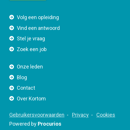
t
t
F
Volg een opleiding
o
o
n
Vind een antwoord
o
n
Stel je vraag
t
a
e
v
Zoek een job
r
i
n
g
Onze leden
a
a
Blog
v
t
i
Contact
i
g
o
Over Kortom
a
n
t
F
Gebruikersvoorwaarden
Privacy
Cookies
i
o
Powered by
Procurios
o