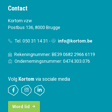
Contact
Kortom vzw
Postbus 136
,
8000 Brugge
Tel. 050 31 14 31
-
info@kortom.be
Rekeningnummer: BE39 0682 2966 6119
Ondernemingsnummer: 0474.303.076
Volg
Kortom
via sociale media
B
Word lid
u