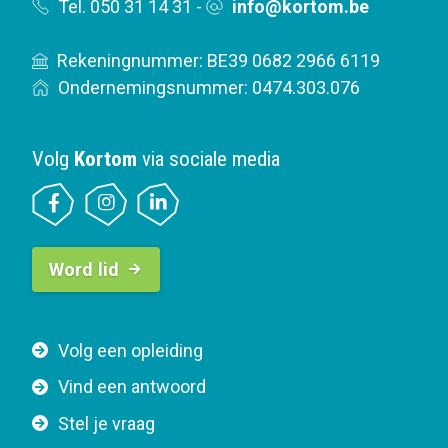
Tel. 050 31 14 31
-
info@kortom.be
Rekeningnummer: BE39 0682 2966 6119
Ondernemingsnummer: 0474.303.076
Volg
Kortom
via sociale media
B
Word lid
u
t
t
F
Volg een opleiding
o
o
n
Vind een antwoord
o
n
Stel je vraag
t
a