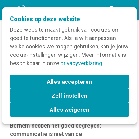
O
Cookies op deze website
p
Deze website maakt gebruik van cookies om
e
goed te functioneren. Als je wilt aanpassen
n
welke cookies we mogen gebruiken, kan je jouw
Home
m
cookie-instellingen wijzigen. Meer informatie is
Communicatieantennes bij Gemeente Bornem
e
beschikbaar in onze
privacyverklaring
.
n
Communicatieantennes bij
u
Alles accepteren
Gemeente Bornem
Zelf instellen
19 mei 2026 om 11:56
door
Kortom
Alles weigeren
De communicatiecollega’s van Gemeente
Bornem hebben het goed begrepen:
communicatie is niet van de