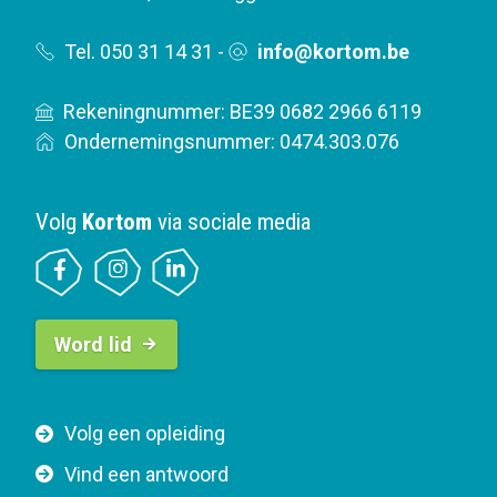
Tel. 050 31 14 31
-
info@kortom.be
Rekeningnummer: BE39 0682 2966 6119
Ondernemingsnummer: 0474.303.076
Volg
Kortom
via sociale media
B
Word lid
u
t
t
F
Volg een opleiding
o
o
n
Vind een antwoord
o
n