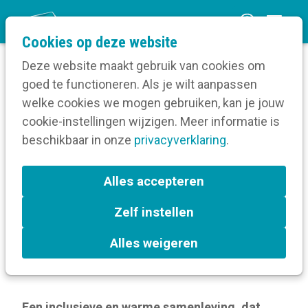
O
Cookies op deze website
p
Deze website maakt gebruik van cookies om
e
goed te functioneren. Als je wilt aanpassen
n
Blog
welke cookies we mogen gebruiken, kan je jouw
Home
m
cookie-instellingen wijzigen. Meer informatie is
Digitale inclusie: is iedereen mee? – Alenka Le
e
beschikbaar in onze
Compte
privacyverklaring
.
n
u
Digitale inclusie: is
Alles accepteren
iedereen mee? – Alenka Le
Zelf instellen
Compte
Alles weigeren
16 februari 2026
Een inclusieve en warme samenleving, dat