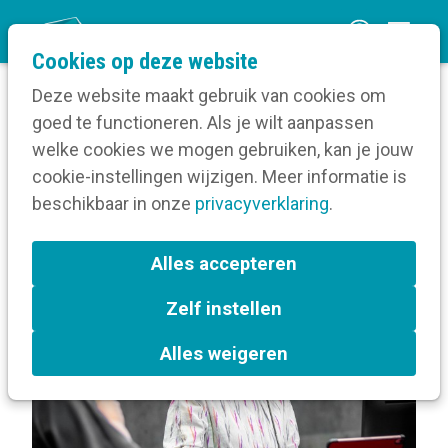
O
Cookies op deze website
p
Deze website maakt gebruik van cookies om
e
goed te functioneren. Als je wilt aanpassen
n
Blog
Berichten over E-inclusie
welke cookies we mogen gebruiken, kan je jouw
Home
m
cookie-instellingen wijzigen. Meer informatie is
e
beschikbaar in onze
privacyverklaring
.
Berichten over E-inclusie
n
u
Alles accepteren
L
E-inclusie
a
Zelf instellen
b
e
Alles weigeren
l
s
: