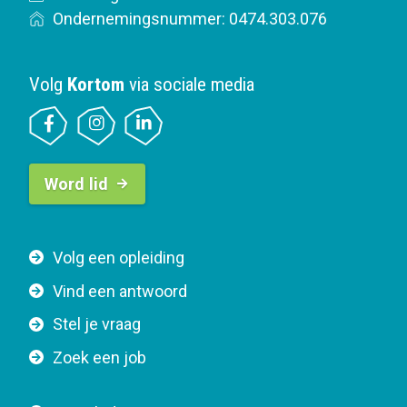
Ondernemingsnummer: 0474.303.076
Volg
Kortom
via sociale media
B
Word lid
u
t
t
F
Volg een opleiding
o
o
n
Vind een antwoord
o
n
Stel je vraag
t
a
e
v
Zoek een job
r
i
n
g