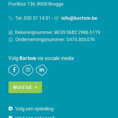
Postbus 136
,
8000 Brugge
Tel. 050 31 14 31
-
info@kortom.be
Rekeningnummer: BE39 0682 2966 6119
Ondernemingsnummer: 0474.303.076
Volg
Kortom
via sociale media
B
Word lid
u
t
t
F
Volg een opleiding
o
o
n