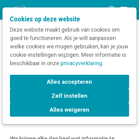
O
Cookies op deze website
p
Deze website maakt gebruik van cookies om
e
goed te functioneren. Als je wilt aanpassen
n
Blog
welke cookies we mogen gebruiken, kan je jouw
Home
m
cookie-instellingen wijzigen. Meer informatie is
Waarom is het belangrijk om helder en duidelijk
e
beschikbaar in onze
te schrijven?
privacyverklaring
.
n
u
Waarom is het belangrijk
Alles accepteren
om helder en duidelijk te
Zelf instellen
schrijven?
Alles weigeren
24 december 2025
We krijgen elke dag heel wat informatie te