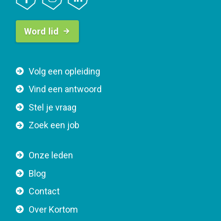
B
Word lid
u
t
t
F
Volg een opleiding
o
o
n
Vind een antwoord
o
n
Stel je vraag
t
a
e
v
Zoek een job
r
i
n
g
Onze leden
a
a
Blog
v
t
i
Contact
i
g
o
Over Kortom
a
n