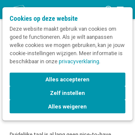
O
Cookies op deze website
p
Deze website maakt gebruik van cookies om
e
goed te functioneren. Als je wilt aanpassen
n
Blog
welke cookies we mogen gebruiken, kan je jouw
Home
m
cookie-instellingen wijzigen. Meer informatie is
Van Ambtenaarees naar mensentaal: de
e
beschikbaar in onze
schrijfstijlgids van Bornem
privacyverklaring
.
n
u
Van Ambtenaarees naar
Alles accepteren
mensentaal: de
Zelf instellen
schrijfstijlgids van Bornem
Alles weigeren
26 januari 2026
Duidelijke taal is al lang geen nice-to-have