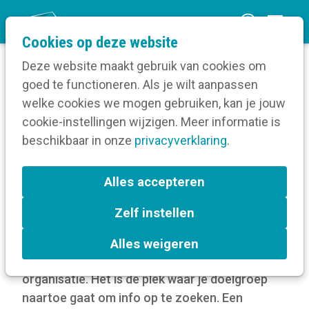
O
Cookies op deze website
p
Deze website maakt gebruik van cookies om
e
goed te functioneren. Als je wilt aanpassen
n
Blog
welke cookies we mogen gebruiken, kan je jouw
Home
m
cookie-instellingen wijzigen. Meer informatie is
5 websites die je zeker gezien moet hebben
e
beschikbaar in onze
privacyverklaring
.
n
5 websites die je zeker
u
Alles accepteren
gezien moet hebben
Zelf instellen
21 oktober 2025
Alles weigeren
Je website is het uithangbord van je
organisatie. Het is de plek waar je doelgroep
naartoe gaat om info op te zoeken. Een