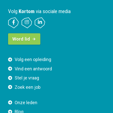
Volg
Kortom
via sociale media
B
Word lid
u
t
t
F
Volg een opleiding
o
o
n
Vind een antwoord
o
n
Stel je vraag
t
a
e
v
Zoek een job
r
i
n
g
Onze leden
a
a
Blog
v