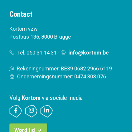
Contact
Kortom vzw
Postbus 136
,
8000 Brugge
Tel. 050 31 14 31
-
info@kortom.be
Rekeningnummer: BE39 0682 2966 6119
Ondernemingsnummer: 0474.303.076
Volg
Kortom
via sociale media
B
Word lid
u