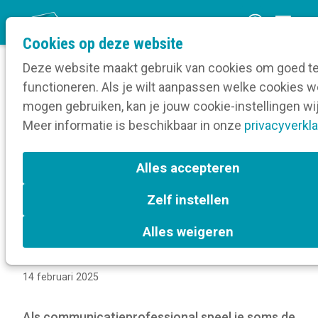
O
Cookies op deze website
p
Deze website maakt gebruik van cookies om goed t
e
functioneren. Als je wilt aanpassen welke cookies w
n
Blog
mogen gebruiken, kan je jouw cookie-instellingen wi
Home
m
Meer informatie is beschikbaar in onze
Employer branding campagnes die harten
privacyverkla
e
veroveren
n
Alles accepteren
u
Employer branding
Zelf instellen
campagnes die harten
Alles weigeren
veroveren
14 februari 2025
Als communicatieprofessional speel je soms de