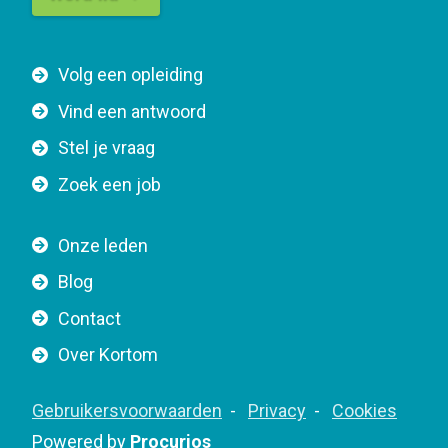
t
t
F
Volg een opleiding
o
o
n
Vind een antwoord
o
n
Stel je vraag
t
a
e
v
Zoek een job
r
i
n
g
Onze leden
a
a
Blog
v
t
i
Contact
i
g
o
Over Kortom
a
n
t
F
Gebruikersvoorwaarden
Privacy
Cookies
i
o
Powered by
Procurios
o