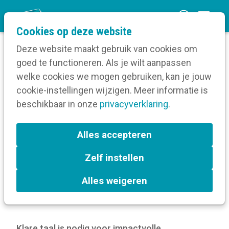
O
Cookies op deze website
p
Deze website maakt gebruik van cookies om
e
goed te functioneren. Als je wilt aanpassen
n
Blog
welke cookies we mogen gebruiken, kan je jouw
Home
m
cookie-instellingen wijzigen. Meer informatie is
Hoe maak je werk van heerlijk heldere
e
beschikbaar in onze
communicatie?
privacyverklaring
.
n
u
Hoe maak je werk van
Alles accepteren
heerlijk heldere
Zelf instellen
communicatie?
Alles weigeren
19 december 2024
Klare taal is nodig voor impactvolle