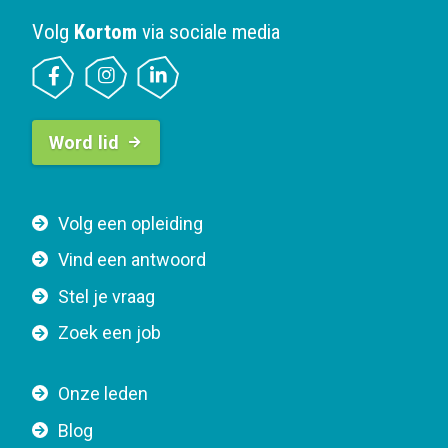
Volg
Kortom
via sociale media
B
Word lid
u
t
t
F
Volg een opleiding
o
o
n
Vind een antwoord
o
n
Stel je vraag
t
a
e
v
Zoek een job
r
i
n
g
Onze leden
a
a
Blog
v
t