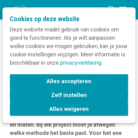
O
Cookies op deze website
p
Deze website maakt gebruik van cookies om
e
goed te functioneren. Als je wilt aanpassen
n
Blog
welke cookies we mogen gebruiken, kan je jouw
Home
m
cookie-instellingen wijzigen. Meer informatie is
Hoe kies je een participatiemethode?
e
beschikbaar in onze
privacyverklaring
.
n
Hoe kies je een
u
Alles accepteren
participatiemethode?
Zelf instellen
17 augustus 2023
Alles weigeren
Participatie bestaat in verschillende vormen
en maten. Bij elk project moet je afwegen
welke methode het beste past. Voor het ene