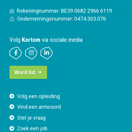
Rekeningnummer: BE39 0682 2966 6119
Ondernemingsnummer: 0474.303.076
Volg
Kortom
via sociale media
B
Word lid
u
t
t
F
Volg een opleiding
o
o
n
Vind een antwoord
o
n
Stel je vraag
t
a
e
v
Zoek een job