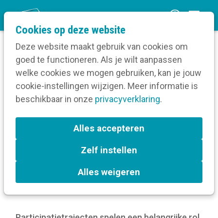
O
Cookies op deze website
p
Deze website maakt gebruik van cookies om
e
goed te functioneren. Als je wilt aanpassen
n
Blog
welke cookies we mogen gebruiken, kan je jouw
Home
m
cookie-instellingen wijzigen. Meer informatie is
Waar vind je informatie die helpt bij je
e
beschikbaar in onze
participatieproject?
privacyverklaring
.
n
u
Waar vind je informatie die
Alles accepteren
helpt bij je
Zelf instellen
participatieproject?
Alles weigeren
2 maart 2026
Participatietrajecten spelen een belangrijke rol