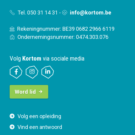
Tel. 050 31 14 31
-
info@kortom.be
Rekeningnummer: BE39 0682 2966 6119
Ondernemingsnummer: 0474.303.076
Volg
Kortom
via sociale media
B
Word lid
u
t
t
F
Volg een opleiding
o
o
n
Vind een antwoord
o
n