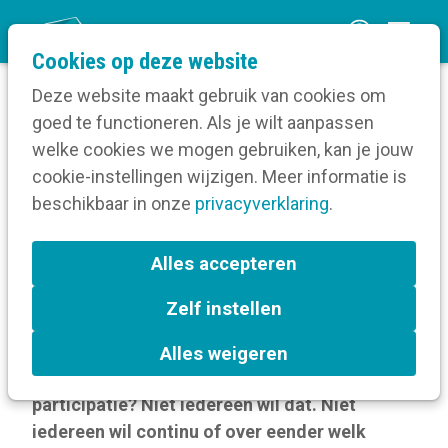
O
Cookies op deze website
p
Deze website maakt gebruik van cookies om
e
goed te functioneren. Als je wilt aanpassen
n
Blog
welke cookies we mogen gebruiken, kan je jouw
Home
m
cookie-instellingen wijzigen. Meer informatie is
Moet participatie representatief zijn?
e
beschikbaar in onze
privacyverklaring
.
n
Moet participatie
u
Alles accepteren
representatief zijn?
Zelf instellen
17 augustus 2023
Alles weigeren
Willen mensen eigenlijk wel inspraak en
participatie? Niet iedereen wil dat. Niet
iedereen wil continu of over eender welk