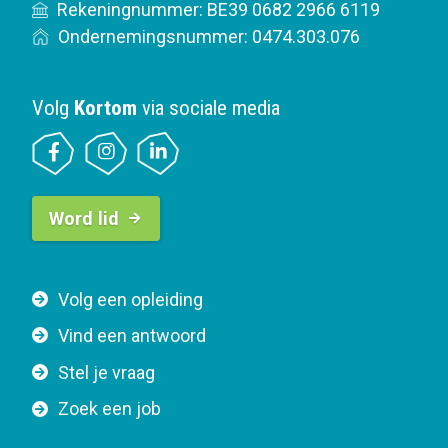
Rekeningnummer: BE39 0682 2966 6119
Ondernemingsnummer: 0474.303.076
Volg
Kortom
via sociale media
B
Word lid
u
t
t
F
Volg een opleiding
o
o
n
Vind een antwoord
o
n
Stel je vraag
t
a
e
v
Zoek een job
r
i