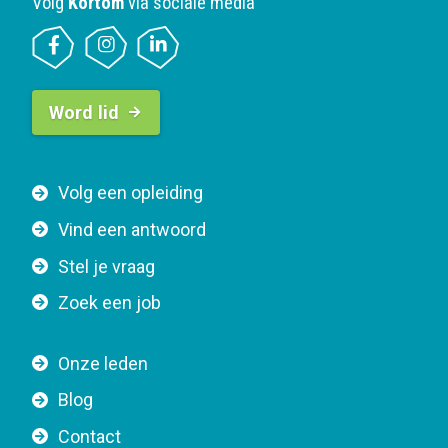
Volg
Kortom
via sociale media
B
Word lid
u
t
t
F
Volg een opleiding
o
o
n
Vind een antwoord
o
n
Stel je vraag
t
a
e
v
Zoek een job
r
i
n
g
Onze leden
a
a
Blog
v
t
i
Contact
i