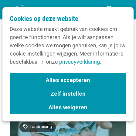
O
Cookies op deze website
p
Deze website maakt gebruik van cookies om
e
goed te functioneren. Als je wilt aanpassen
n
Volg een opleiding
welke cookies we mogen gebruiken, kan je jouw
Home
m
cookie-instellingen wijzigen. Meer informatie is
Over Kortom online - Hoe versterk je als
e
beschikbaar in onze
socialprofitorganisatie de rol van donateurs en
privacyverklaring
.
n
ambassadeurs via sociale media?
u
Alles accepteren
Terug naar bijeenkomsten-overzicht
Zelf instellen
Alles weigeren
In de kijker
Sociale media
fundraising