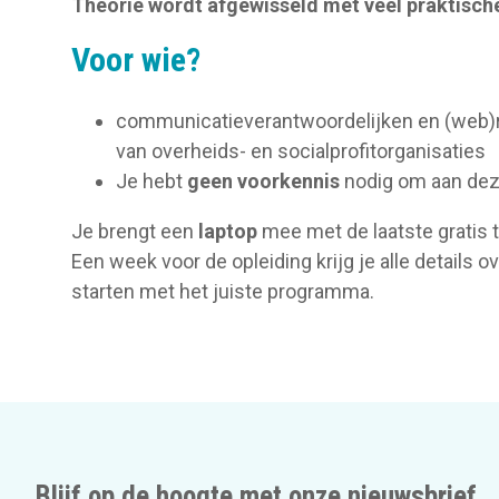
Theorie wordt afgewisseld met véél praktisch
Voor wie?
communicatieverantwoordelijken en (web)
van overheids- en socialprofitorganisaties
Je hebt
geen voorkennis
nodig om aan deze
Je brengt een
laptop
mee met de laatste gratis t
Een week voor de opleiding krijg je alle details o
starten met het juiste programma.
Blijf op de hoogte met onze nieuwsbrief