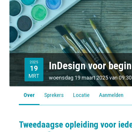
o
n
2025
InDesign voor begi
19
MRT
woensdag 19 maart 2025
van
09:30
Over
Sprekers
Locatie
Aanmelden
Tweedaagse opleiding voor iede