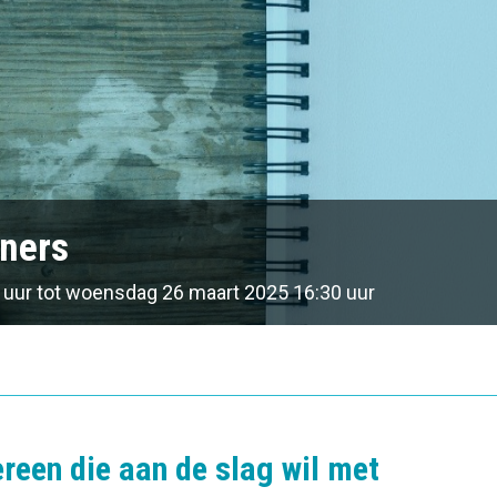
nners
 uur
tot
woensdag 26 maart 2025
16:30 uur
reen die aan de slag wil met