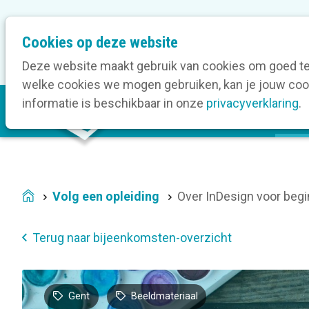
M
Cookies op deze website
Onze bedrijfsleden
O
e
t
Deze website maakt gebruik van cookies om goed te 
a
welke cookies we mogen gebruiken, kan je jouw cook
M
n
informatie is beschikbaar in onze
privacyverklaring
.
V
a
a
i
v
n
i
n
g
a
a
Volg een opleiding
Over InDesign voor beg
Home
v
t
i
i
Terug naar bijeenkomsten-overzicht
g
o
a
n
t
Gent
Beeldmateriaal
i