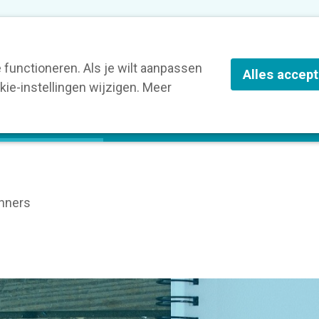
nze leden
Blog
Contact
Over Kortom
functioneren. Als je wilt aanpassen
Alles accep
ie-instellingen wijzigen. Meer
olg een opleiding
Verruim je kennis
St
inners