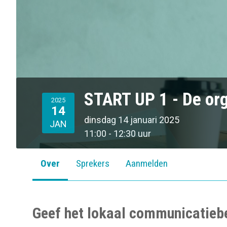
o
n
START UP 1 - De or
2025
14
dinsdag 14 januari 2025
JAN
11:00 - 12:30 uur
Over
Sprekers
Aanmelden
Geef het lokaal communicatiebe