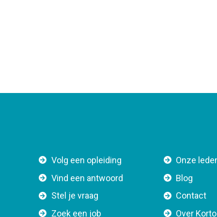
F
Volg een opleiding
Onze lede
o
Vind een antwoord
Blog
o
Stel je vraag
Contact
t
e
Zoek een job
Over Kort