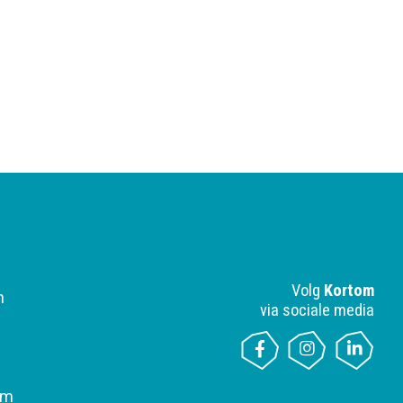
Volg
Kortom
n
via sociale media
om