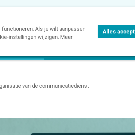
nze leden
Blog
Contact
Over Kortom
functioneren. Als je wilt aanpassen
Alles accep
ie-instellingen wijzigen. Meer
olg een opleiding
Verruim je kennis
St
rganisatie van de communicatiedienst