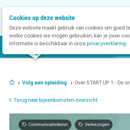
M
Cookies op deze website
Onze bedrijfsleden
O
e
t
Deze website maakt gebruik van cookies om goed te 
a
welke cookies we mogen gebruiken, kan je jouw cook
M
n
informatie is beschikbaar in onze
privacyverklaring
.
V
a
a
i
v
n
i
n
g
a
a
Volg een opleiding
Over START UP 1 - De o
Home
v
t
i
i
Terug naar bijeenkomsten-overzicht
g
o
a
n
t
Communicatiedienst
Verkiezingen
i