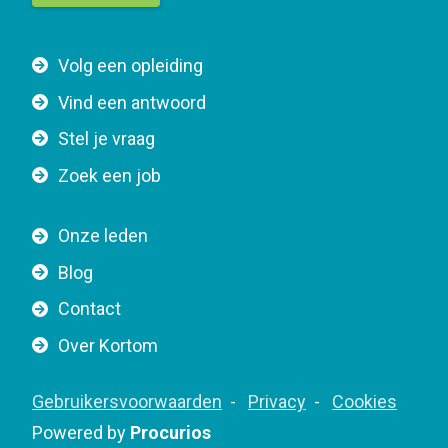
t
t
F
Volg een opleiding
o
o
n
Vind een antwoord
o
n
Stel je vraag
t
a
e
v
Zoek een job
r
i
n
g
Onze leden
a
a
Blog
v
t
i
Contact
i
g
o
Over Kortom
a
n
t
F
Gebruikersvoorwaarden
Privacy
Cookies
i
o
Powered by
Procurios
o