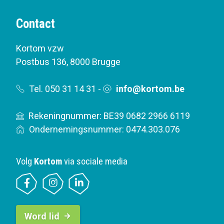
Contact
Kortom vzw
Postbus 136
,
8000 Brugge
Tel. 050 31 14 31
-
info@kortom.be
Rekeningnummer: BE39 0682 2966 6119
Ondernemingsnummer: 0474.303.076
Volg
Kortom
via sociale media
B
Word lid
u