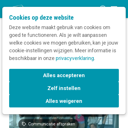
O
Cookies op deze website
p
Deze website maakt gebruik van cookies om
e
goed te functioneren. Als je wilt aanpassen
n
Volg een opleiding
welke cookies we mogen gebruiken, kan je jouw
Home
m
cookie-instellingen wijzigen. Meer informatie is
Over Basisopleiding overheidscommunicatie
e
beschikbaar in onze
Leuven
privacyverklaring
.
n
u
Terug naar bijeenkomsten-overzicht
Alles accepteren
Zelf instellen
Communicatiebeleidsplan
Alles weigeren
Overheidscommunicatie
Leuven
Communicatie afspraken