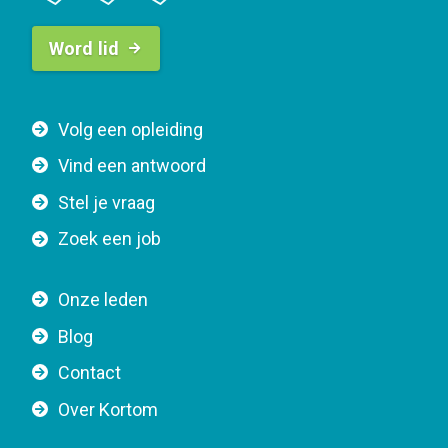
B
Word lid
u
t
t
F
Volg een opleiding
o
o
n
Vind een antwoord
o
n
Stel je vraag
t
a
e
v
Zoek een job
r
i
n
g
Onze leden
a
a
Blog
v
t
i
Contact
i
g
o
Over Kortom
a
n
t