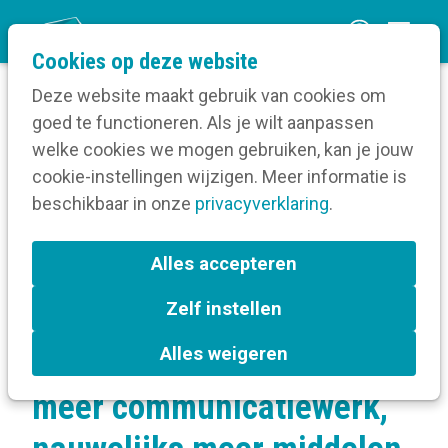
O
Cookies op deze website
p
Deze website maakt gebruik van cookies om
e
goed te functioneren. Als je wilt aanpassen
n
Over Kortom
welke cookies we mogen gebruiken, kan je jouw
Home
m
cookie-instellingen wijzigen. Meer informatie is
Onderzoek over communicatie
e
beschikbaar in onze
Groot Gemeentelijk Communicatieonderzoek:
privacyverklaring
.
n
meer communicatiewerk, nauwelijks meer
middelen (2022)
u
Alles accepteren
Zelf instellen
Groot Gemeentelijk
Alles weigeren
Communicatieonderzoek:
meer communicatiewerk,