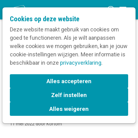
O
Cookies op deze website
p
Deze website maakt gebruik van cookies om
e
goed te functioneren. Als je wilt aanpassen
n
welke cookies we mogen gebruiken, kan je jouw
Home
m
cookie-instellingen wijzigen. Meer informatie is
Kom binnen: maak een magazine dat je lezer
e
beschikbaar in onze
raakt
privacyverklaring
.
n
Crush - We love magazines
Kan je iets uit de pers houden?
u
Alles accepteren
Zelf instellen
Kan je iets uit de pers
Alles weigeren
houden?
11 mei 2022
door
Kortom