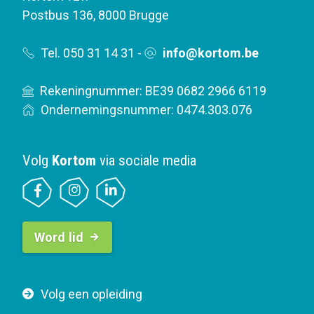
Postbus 136
,
8000 Brugge
Tel. 050 31 14 31
-
info@kortom.be
Rekeningnummer: BE39 0682 2966 6119
Ondernemingsnummer: 0474.303.076
Volg
Kortom
via sociale media
B
Word lid
u
t
t
F
Volg een opleiding
o
o
n