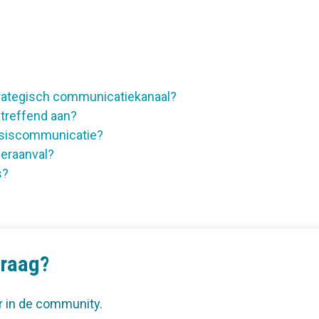
rategisch communicatiekanaal?
treffend aan?
risiscommunicatie?
beraanval?
s?
vraag?
r in de community.