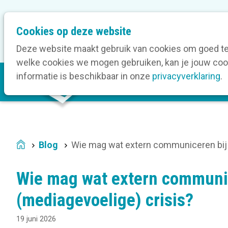
M
Cookies op deze website
Onze bedrijfsleden
O
e
t
Deze website maakt gebruik van cookies om goed te 
a
welke cookies we mogen gebruiken, kan je jouw cook
M
n
informatie is beschikbaar in onze
privacyverklaring
.
V
a
a
i
v
n
i
n
g
a
a
Blog
Wie mag wat extern communiceren bij 
Home
v
t
i
i
Wie mag wat extern communic
g
o
a
(mediagevoelige) crisis?
n
t
19 juni 2026
i