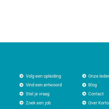
F
Volg een opleiding
Onze lede
o
Vind een antwoord
Blog
o
Stel je vraag
Contact
t
e
Zoek een job
Over Kort
r