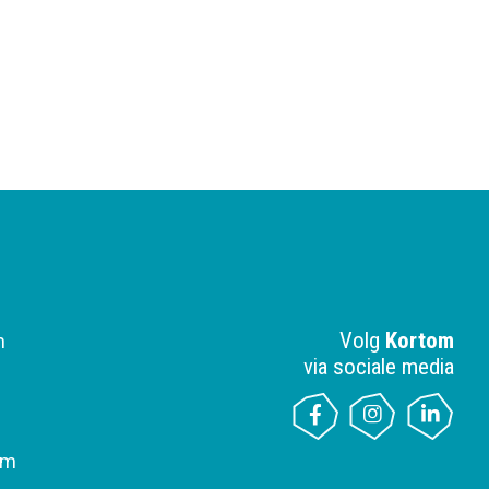
Volg
Kortom
n
via sociale media
om