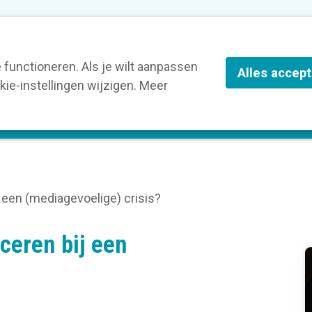
nze leden
Blog
Contact
Over Kortom
functioneren. Als je wilt aanpassen
Alles accep
ie-instellingen wijzigen. Meer
olg een opleiding
Verruim je kennis
St
een (mediagevoelige) crisis?
eren bij een