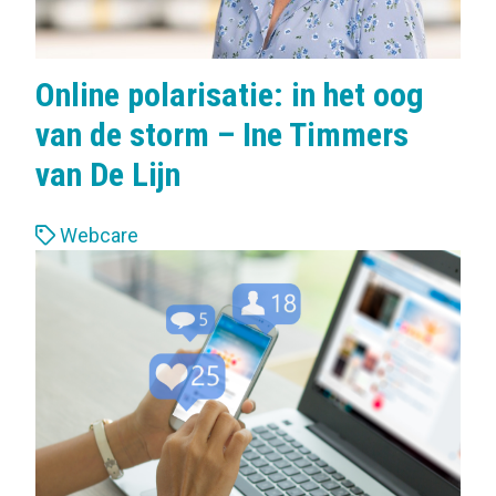
Online polarisatie: in het oog
van de storm – Ine Timmers
van De Lijn
L
Webcare
a
b
e
l
s
: