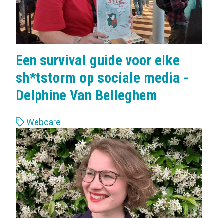
Een survival guide voor elke
sh*tstorm op sociale media -
Delphine Van Belleghem
L
Webcare
a
b
e
l
s
: