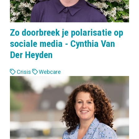
Zo doorbreek je polarisatie op
sociale media - Cynthia Van
Der Heyden
L
Crisis
Webcare
a
b
e
l
s
: