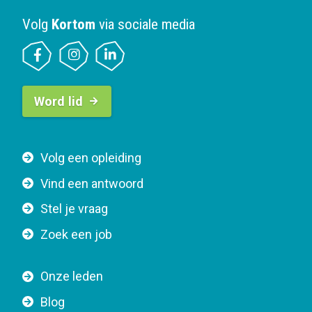
Volg
Kortom
via sociale media
B
Word lid
u
t
t
F
Volg een opleiding
o
o
n
Vind een antwoord
o
n
Stel je vraag
t
a
e
v
Zoek een job
r
i
n
g
Onze leden
a
a
Blog
v
t