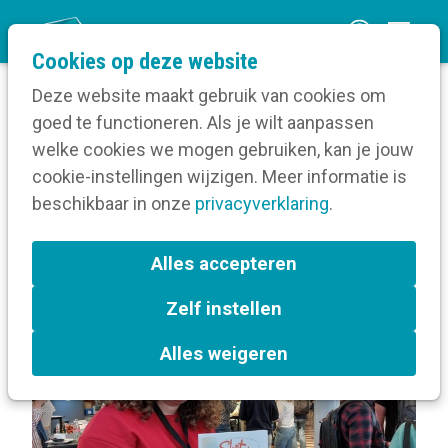
O
Cookies op deze website
p
Deze website maakt gebruik van cookies om
e
goed te functioneren. Als je wilt aanpassen
n
Berichten over Webcare
welke cookies we mogen gebruiken, kan je jouw
Home
m
cookie-instellingen wijzigen. Meer informatie is
e
beschikbaar in onze
privacyverklaring
.
Berichten over Webcare
n
u
Alles accepteren
L
Webcare
a
Zelf instellen
b
e
Alles weigeren
l
s
: