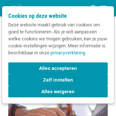
O
Cookies op deze website
p
Deze website maakt gebruik van cookies om
e
goed te functioneren. Als je wilt aanpassen
n
Berichten over Persberichten
welke cookies we mogen gebruiken, kan je jouw
Home
m
cookie-instellingen wijzigen. Meer informatie is
e
beschikbaar in onze
privacyverklaring
.
Berichten over
n
Persberichten
u
Alles accepteren
Zelf instellen
L
Pers
Persberichten
a
Alles weigeren
b
e
l
s