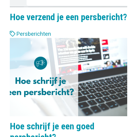
Hoe verzend je een persbericht?
L
Persberichten
a
b
e
l
s
:
Hoe schrijf je een goed