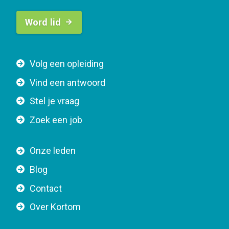
B
Word lid
u
t
t
F
Volg een opleiding
o
o
n
Vind een antwoord
o
n
Stel je vraag
t
a
e
v
Zoek een job
r
i
n
g
Onze leden
a
a
Blog
v
t
i
Contact
i
g
o
Over Kortom
a
n
t