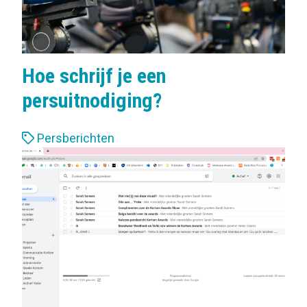
Hoe schrijf je een
persuitnodiging?
L
Persberichten
a
b
e
l
s
: