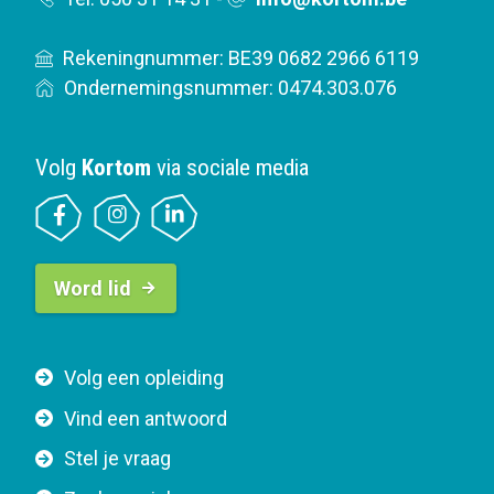
Rekeningnummer: BE39 0682 2966 6119
Ondernemingsnummer: 0474.303.076
Volg
Kortom
via sociale media
B
Word lid
u
t
t
F
Volg een opleiding
o
o
n
Vind een antwoord
o
n
Stel je vraag
t
a
e