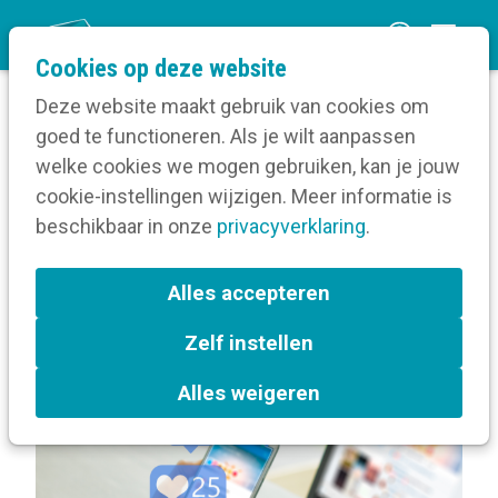
O
Cookies op deze website
p
Deze website maakt gebruik van cookies om
e
goed te functioneren. Als je wilt aanpassen
n
Berichten over Gedragscode
welke cookies we mogen gebruiken, kan je jouw
Home
m
cookie-instellingen wijzigen. Meer informatie is
e
beschikbaar in onze
privacyverklaring
.
Berichten over
n
Gedragscode
u
Alles accepteren
Zelf instellen
L
Gedragscode
a
Alles weigeren
b
e
l
s