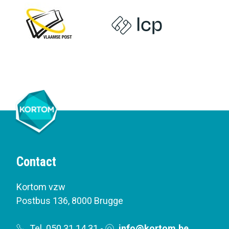
Contact
Kortom vzw
Postbus 136
,
8000 Brugge
Tel. 050 31 14 31
-
info@kortom.be