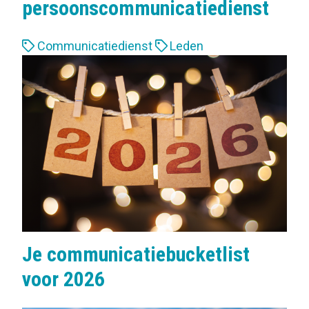
persoonscommunicatiedienst
L
Communicatiedienst
Leden
a
b
e
l
s
:
Je communicatiebucketlist
voor 2026