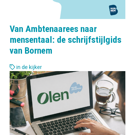
Van Ambtenaarees naar
mensentaal: de schrijfstijlgids
van Bornem
L
in de kijker
a
b
e
l
s
: