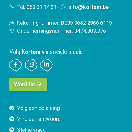
Tel. 050 31 14 31
-
info@kortom.be
Rekeningnummer: BE39 0682 2966 6119
Ondernemingsnummer: 0474.303.076
Volg
Kortom
via sociale media
B
Word lid
u
t
t
F
Volg een opleiding
o
o
n
Vind een antwoord
o
n
Stel je vraag
t