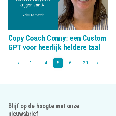
:
Copy Coach Conny: een Custom
GPT voor heerlijk heldere taal
...
...
1
4
5
6
39
Blijf op de hoogte met onze
nieuwsbrief