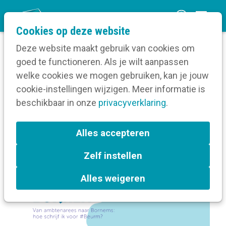
O
Cookies op deze website
p
Deze website maakt gebruik van cookies om
e
goed te functioneren. Als je wilt aanpassen
n
Home
welke cookies we mogen gebruiken, kan je jouw
m
cookie-instellingen wijzigen. Meer informatie is
e
beschikbaar in onze
privacyverklaring
.
Antwoorden per label
n
u
Alles accepteren
Zelf instellen
Alles weigeren