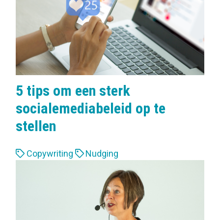
s
:
5 tips om een sterk
socialemediabeleid op te
stellen
L
Copywriting
Nudging
a
b
e
l
s