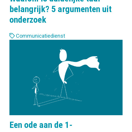
belangrijk? 5 argumenten uit
onderzoek
L
Communicatiedienst
a
b
e
l
s
:
Een ode aan de 1-