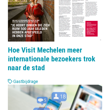
Hoe Visit Mechelen meer
internationale bezoekers trok
naar de stad
L
Gastbijdrage
a
b
e
l