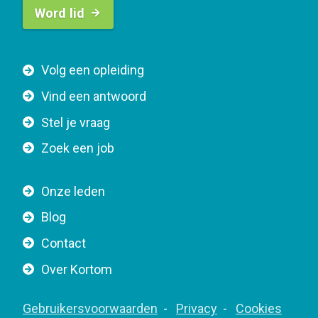
Word lid
u
t
t
F
Volg een opleiding
o
o
n
Vind een antwoord
o
n
Stel je vraag
t
a
e
v
Zoek een job
r
i
n
g
Onze leden
a
a
Blog
v
t
i
Contact
i
g
o
Over Kortom
a
n
t
F
Gebruikersvoorwaarden
Privacy
Cookies
i