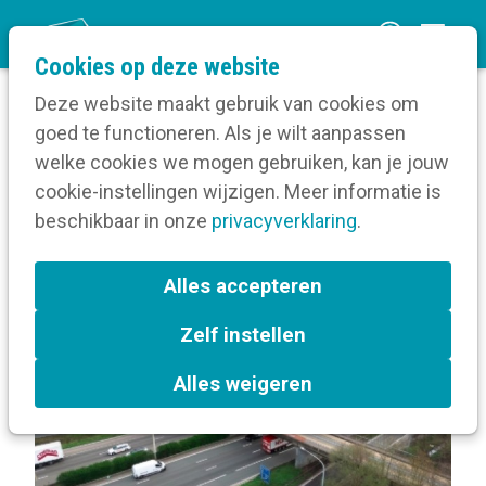
O
Cookies op deze website
p
Deze website maakt gebruik van cookies om
e
goed te functioneren. Als je wilt aanpassen
n
Home
welke cookies we mogen gebruiken, kan je jouw
m
cookie-instellingen wijzigen. Meer informatie is
e
beschikbaar in onze
privacyverklaring
.
Antwoorden per label
n
u
Alles accepteren
Zelf instellen
Alles weigeren