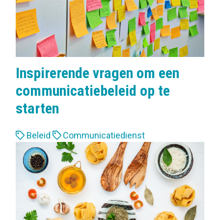
:
Inspirerende vragen om een
communicatiebeleid op te
starten
L
Beleid
Communicatiedienst
a
b
e
l
s
: