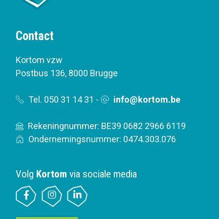
Contact
Kortom vzw
Postbus 136
,
8000 Brugge
Tel. 050 31 14 31
-
info@kortom.be
Rekeningnummer: BE39 0682 2966 6119
Ondernemingsnummer: 0474.303.076
Volg
Kortom
via sociale media
B