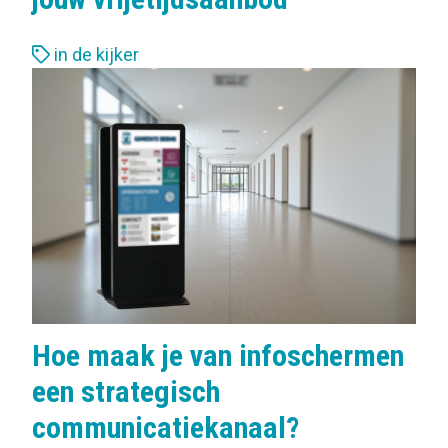
L
in de kijker
a
b
e
l
s
:
Hoe maak je van infoschermen
een strategisch
communicatiekanaal?