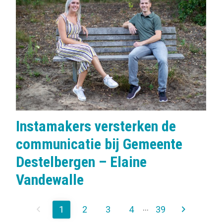
b
e
l
s
:
Instamakers versterken de
communicatie bij Gemeente
Destelbergen – Elaine
Vandewalle
...
1
2
3
4
39