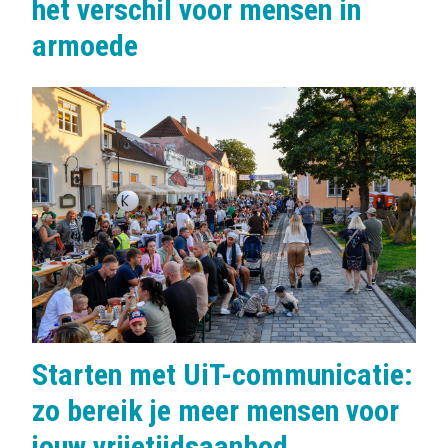
het verschil voor mensen in
armoede
Starten met UiT-communicatie:
zo bereik je meer mensen voor
jouw vrijetijdsaanbod