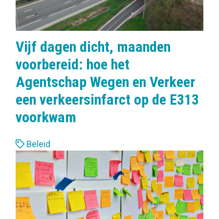
Vijf dagen dicht, maanden
voorbereid: hoe het
Agentschap Wegen en Verkeer
een verkeersinfarct op de E313
voorkwam
L
Beleid
a
b
e
l
s