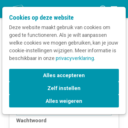
O
Cookies op deze website
p
Deze website maakt gebruik van cookies om
e
goed te functioneren. Als je wilt aanpassen
n
Log in
welke cookies we mogen gebruiken, kan je jouw
Home
m
cookie-instellingen wijzigen. Meer informatie is
e
beschikbaar in onze
privacyverklaring
.
Log in
n
u
Alles accepteren
Zelf instellen
E-mailadres
Alles weigeren
Wachtwoord