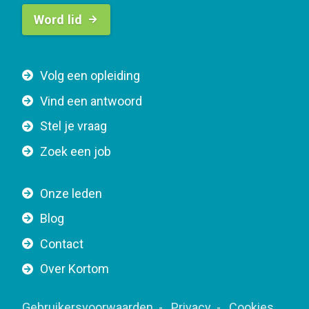
B
Word lid
u
t
t
F
Volg een opleiding
o
o
n
Vind een antwoord
o
n
Stel je vraag
t
a
e
v
Zoek een job
r
i
n
g
Onze leden
a
a
Blog
v
t
i
Contact
i
g
o
Over Kortom
a
n
t
F
Gebruikersvoorwaarden
Privacy
Cookies