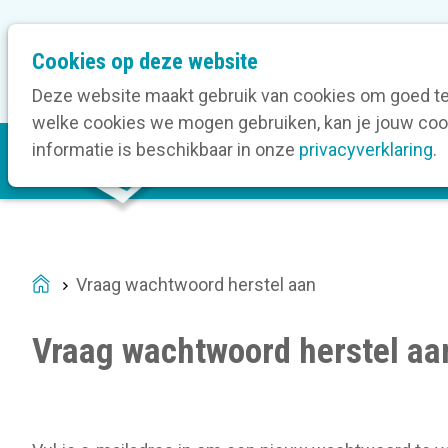
M
Cookies op deze website
Onze bedrijfsleden
O
e
t
Deze website maakt gebruik van cookies om goed te 
a
welke cookies we mogen gebruiken, kan je jouw cook
M
n
informatie is beschikbaar in onze
privacyverklaring
.
V
a
a
i
v
n
i
n
g
a
a
Vraag wachtwoord herstel aan
Home
v
t
i
i
Vraag wachtwoord herstel aa
g
o
a
n
t
i