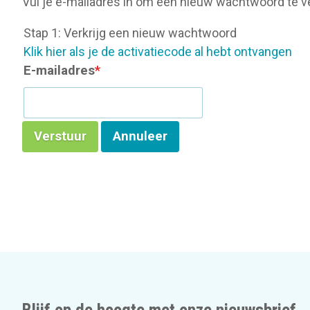
Vul je e-mailadres in om een nieuw wachtwoord te ve
o
n
Stap 1: Verkrijg een nieuw wachtwoord
Klik hier als je de activatiecode al hebt ontvangen
E-mailadres
*
Verstuur
Annuleer