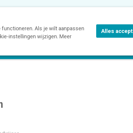
nze leden
Blog
Contact
Over Kortom
functioneren. Als je wilt aanpassen
Alles accep
ie-instellingen wijzigen. Meer
olg een opleiding
Verruim je kennis
St
n