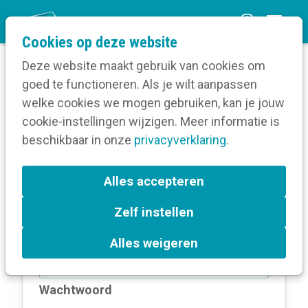
O
Cookies op deze website
p
Deze website maakt gebruik van cookies om
e
goed te functioneren. Als je wilt aanpassen
n
Log in
welke cookies we mogen gebruiken, kan je jouw
Home
m
cookie-instellingen wijzigen. Meer informatie is
e
beschikbaar in onze
privacyverklaring
.
Log in
n
u
Alles accepteren
Zelf instellen
E-mailadres
Alles weigeren
Wachtwoord