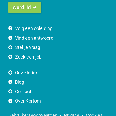
B
Word lid
u
t
t
F
Volg een opleiding
o
o
n
Vind een antwoord
o
n
Stel je vraag
t
a
e
v
Zoek een job
r
i
n
g
Onze leden
a
a
Blog
v
t
i
Contact
i
g
o
Over Kortom
a
n
t
F
Gebruikersvoorwaarden
Privacy
Cookies