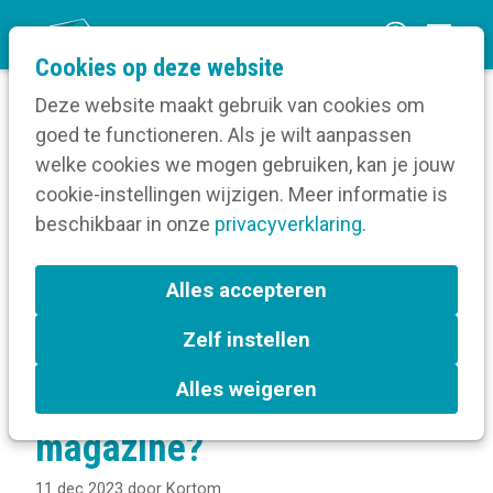
O
Cookies op deze website
p
Deze website maakt gebruik van cookies om
e
goed te functioneren. Als je wilt aanpassen
n
Verruim je kennis
Drukwerk
welke cookies we mogen gebruiken, kan je jouw
Home
m
cookie-instellingen wijzigen. Meer informatie is
Magazines
e
beschikbaar in onze
Context - Je magazine oriënteren
privacyverklaring
.
n
Welke kosten zijn er verbonden aan een
magazine?
u
Alles accepteren
Zelf instellen
Welke kosten zijn er
Alles weigeren
verbonden aan een
magazine?
11 dec 2023
door
Kortom