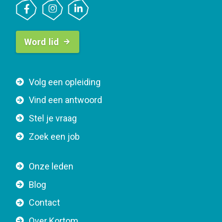
B
Word lid
u
t
t
F
Volg een opleiding
o
o
n
Vind een antwoord
o
n
Stel je vraag
t
a
e
v
Zoek een job
r
i
n
g
Onze leden
a
a
Blog
v
t
i
Contact
i
g
o
Over Kortom