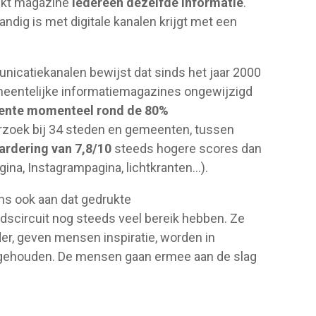
rukt magazine
iedereen dezelfde informatie
.
ndig is met digitale kanalen krijgt met een
icatiekanalen bewijst dat sinds het jaar 2000
emeentelijke informatiemagazines ongewijzigd
emeente momenteel rond de 80%
zoek bij 34 steden en gemeenten, tussen
rdering van 7,8/10
steeds hogere scores dan
gina, Instagrampagina, lichtkranten…).
s ook aan dat gedrukte
dscircuit nog steeds veel bereik hebben. Ze
der, geven mensen inspiratie, worden in
gehouden. De mensen gaan ermee aan de slag