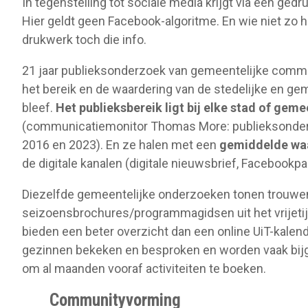
In tegenstelling tot sociale media krijgt via een ged
Hier geldt geen Facebook-algoritme. En wie niet zo ha
drukwerk toch die info.
21 jaar publieksonderzoek van gemeentelijke commun
het bereik en de waardering van de stedelijke en g
bleef.
Het publieksbereik ligt bij elke stad of g
(communicatiemonitor Thomas More: publieksonder
2016 en 2023). En ze halen met een
gemiddelde waa
de digitale kanalen (digitale nieuwsbrief, Facebookpa
Diezelfde gemeentelijke onderzoeken tonen trouwen
seizoensbrochures/programmagidsen uit het vrijetij
bieden een beter overzicht dan een online UiT-kalen
gezinnen bekeken en besproken en worden vaak bij
om al maanden vooraf activiteiten te boeken.
Communityvorming