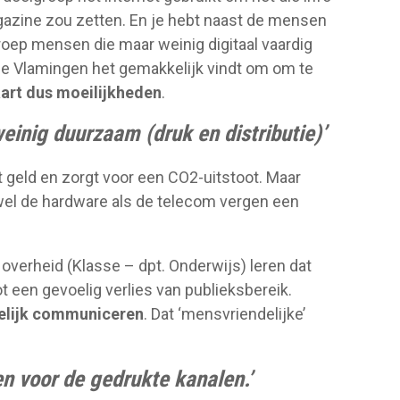
magazine zou zetten. En je hebt naast de mensen
roep mensen die maar weinig digitaal vaardig
 de Vlamingen het gemakkelijk vindt om om te
art dus moeilijkheden
.
einig duurzaam (druk en distributie)’
 geld en zorgt voor een CO2-uitstoot. Maar
owel de hardware als de telecom vergen een
overheid (Klasse – dpt. Onderwijs) leren dat
t een gevoelig verlies van publieksbereik.
elijk communiceren
. Dat ‘mensvriendelijke’
ven voor de gedrukte kanalen.’