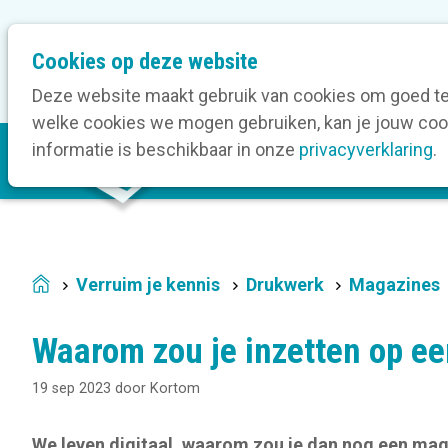
M
Cookies op deze website
Onze bedrijfsleden
O
e
t
Deze website maakt gebruik van cookies om goed te 
a
welke cookies we mogen gebruiken, kan je jouw cook
M
n
informatie is beschikbaar in onze
privacyverklaring
.
V
a
a
i
v
n
i
n
g
a
a
Verruim je kennis
Drukwerk
Magazines
Home
v
t
i
i
Waarom zou je inzetten op e
g
o
a
n
19 sep 2023
door
Kortom
t
i
We leven digitaal, waarom zou je dan nog een mag