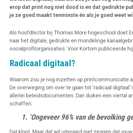
o
erop dat print nog niet dood is en dat gedrukte pub
n
je ze goed maakt tenminste én als je goed weet wi
Als hoofdlector bij Thomas More hogeschool doet Er
naar het digitale, gedrukte en mondelinge kanaalgebru
socialprofitorganisaties. Voor Kortom publiceerde hij
Radicaal digitaal?
Waarom zou je nog inzetten op printcommunicatie a
De overweging om over te gaan tot ‘radicaal digitaal’ 
allerlei beleidsdocumenten. Dan duiken een viertal 
schaffen:
1. ‘Ongeveer 96% van de bevolking geb
Dat klopt. Maar dat wil uiteraard niet zeggen dat jou