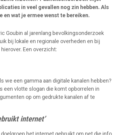
licaties in veel gevallen nog zin hebben. Als
e en wat je ermee wenst te bereiken.
ic Goubin al jarenlang bevolkingsonderzoek
ik bij lokale en regionale overheden en bij
 hierover. Een overzicht:
ls we een gamma aan digitale kanalen hebben?
is een vlotte slogan die komt opborrelen in
argumenten op om gedrukte kanalen af te
ruikt internet’
w doelgroep het internet gebruikt om net die info