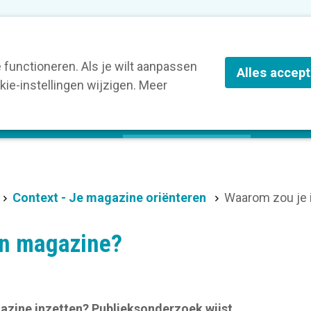
nze leden
Blog
Contact
Over Kortom
functioneren. Als je wilt aanpassen
Alles accep
ie-instellingen wijzigen. Meer
olg een opleiding
Verruim je kennis
St
Context - Je magazine oriënteren
Waarom zou je 
en magazine?
azine inzetten? Publieksonderzoek wijst