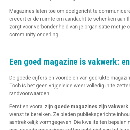
Magazines laten toe om doelgericht te communicere
creëert er de ruimte om aandacht te schenken aan the
zorgt voor verbondenheid van je organisatie met je 
community onderling.
Een goed magazine is vakwerk: e
De goede cijfers en voordelen van gedrukte magazi
Toch is het geen vrijgeleide weer volledig in te zet
randvoorwaarden.
Eerst en vooral zijn
goede magazines zijn
vakwerk
wenst te bereiken. Ze bieden publieksgerichte inhoud,
aantrekkelijk vormgegeven. Die kwaliteiten bepalen 
saai ogende magazines zetten echt niet aan tot leze