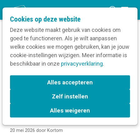
O
Cookies op deze website
p
Deze website maakt gebruik van cookies om
e
goed te functioneren. Als je wilt aanpassen
n
Verruim je kennis
Drukwerk
welke cookies we mogen gebruiken, kan je jouw
Home
m
cookie-instellingen wijzigen. Meer informatie is
Bewonersbrieven
e
beschikbaar in onze
Beeldcommunicatie die werkt: 9 praktische tips
privacyverklaring
.
n
uit de aanpak van Stad Gent
u
Alles accepteren
Beeldcommunicatie die
Zelf instellen
werkt: 9 praktische tips uit
Alles weigeren
de aanpak van Stad Gent
20 mei 2026
door
Kortom