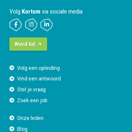
Volg
Kortom
via sociale media
B
Word lid
u
t
t
F
Volg een opleiding
o
o
n
Vind een antwoord
o
n
Stel je vraag
t
a
e
v
Zoek een job
r
i
n
g
Onze leden
a
a
Blog
v
t