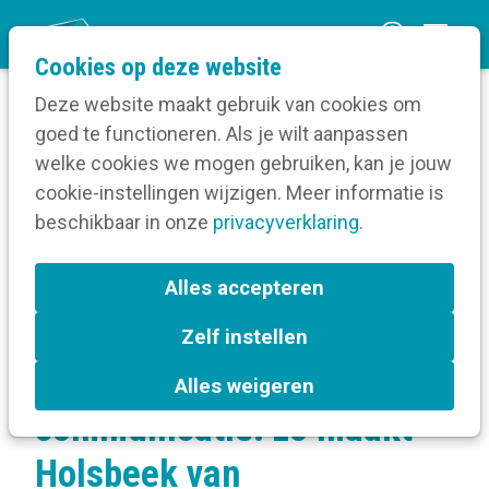
O
Cookies op deze website
p
Deze website maakt gebruik van cookies om
e
goed te functioneren. Als je wilt aanpassen
n
Verruim je kennis
welke cookies we mogen gebruiken, kan je jouw
Home
m
cookie-instellingen wijzigen. Meer informatie is
Communicatiebeleid
e
beschikbaar in onze
Communicatiebeleidsplan
privacyverklaring
.
n
Samen sterk in communicatie: zo maakt
Holsbeek van communicatie een verhaal van
u
Alles accepteren
iedereen
Zelf instellen
Samen sterk in
Alles weigeren
communicatie: zo maakt
Holsbeek van