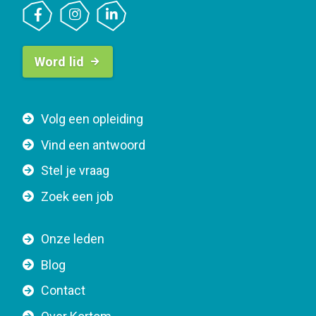
B
Word lid
u
t
t
F
Volg een opleiding
o
o
n
Vind een antwoord
o
n
Stel je vraag
t
a
e
v
Zoek een job
r
i
n
g
Onze leden
a
a
Blog
v
t
i
Contact
i
g
o