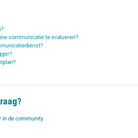
n?
nline communicatie te evalueren?
ommunicatiedienst?
gger?
tplan?
vraag?
r in de community.