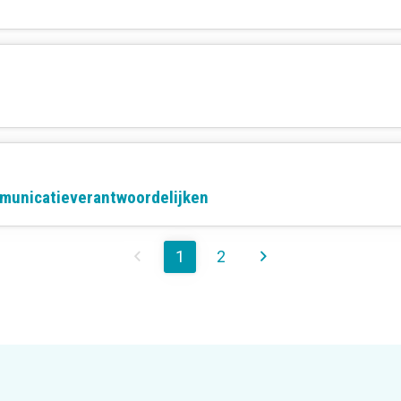
municatieverantwoordelijken
1
2