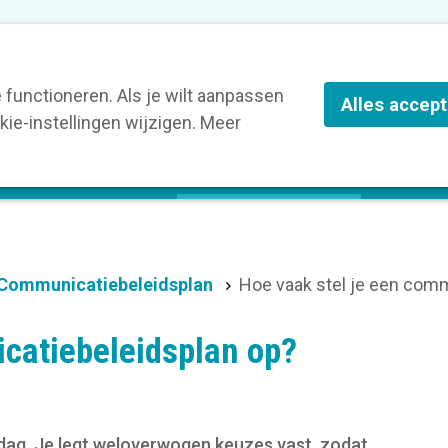
nze leden
Blog
Contact
Over Kortom
functioneren. Als je wilt aanpassen
Alles accep
ie-instellingen wijzigen. Meer
olg een opleiding
Verruim je kennis
St
Communicatiebeleidsplan
Hoe vaak stel je een com
catiebeleidsplan op?
 dag. Je legt weloverwogen keuzes vast, zodat