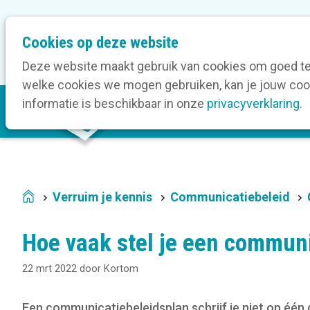
M
Cookies op deze website
Onze bedrijfsleden
O
e
t
Deze website maakt gebruik van cookies om goed te 
a
welke cookies we mogen gebruiken, kan je jouw cook
M
n
informatie is beschikbaar in onze
privacyverklaring
.
V
a
a
i
v
n
i
n
g
a
a
Verruim je kennis
Communicatiebeleid
Home
v
t
i
i
Hoe vaak stel je een communi
g
o
a
n
22 mrt 2022
door
Kortom
t
i
Een communicatiebeleidsplan schrijf je niet op één