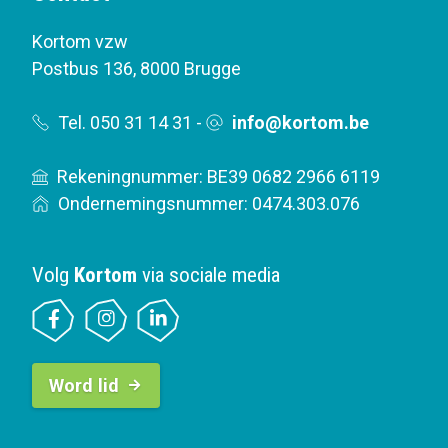
Kortom vzw
Postbus 136
,
8000 Brugge
Tel. 050 31 14 31
-
info@kortom.be
Rekeningnummer: BE39 0682 2966 6119
Ondernemingsnummer: 0474.303.076
Volg
Kortom
via sociale media
B
Word lid
u
t
t