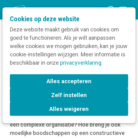
O
Cookies op deze website
p
Deze website maakt gebruik van cookies om
e
goed te functioneren. Als je wilt aanpassen
n
Blog
welke cookies we mogen gebruiken, kan je jouw
Home
m
cookie-instellingen wijzigen. Meer informatie is
Wat maakt een sterke woordvoerder?
e
beschikbaar in onze
privacyverklaring
.
n
Wat maakt een sterke
u
Alles accepteren
woordvoerder?
Zelf instellen
2 februari 2026
Alles weigeren
Wat komt er kijken bij woordvoerderschap in
een complexe organisatie? Hoe breng je ook
moeilijke boodschappen op een constructieve