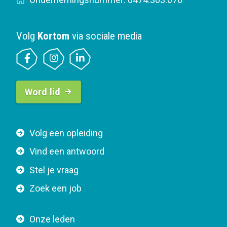
Volg
Kortom
via sociale media
B
Word lid
u
t
t
F
Volg een opleiding
o
o
n
Vind een antwoord
o
n
Stel je vraag
t
a
e
v
Zoek een job
r
i
n
g
Onze leden
a