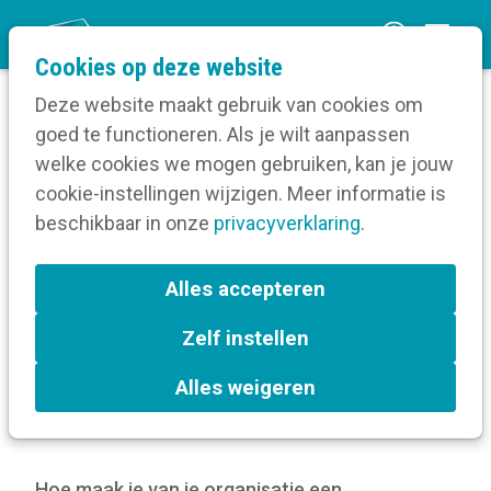
O
Cookies op deze website
p
Deze website maakt gebruik van cookies om
e
goed te functioneren. Als je wilt aanpassen
n
Blog
welke cookies we mogen gebruiken, kan je jouw
Home
m
cookie-instellingen wijzigen. Meer informatie is
Hoe bouw je een sterk employer brand van
e
beschikbaar in onze
binnenuit?
privacyverklaring
.
n
u
Hoe bouw je een sterk
Alles accepteren
employer brand van
Zelf instellen
binnenuit?
Alles weigeren
2 februari 2026
Hoe maak je van je organisatie een