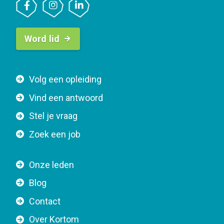
B
Word lid
u
t
t
F
Volg een opleiding
o
o
n
Vind een antwoord
o
n
Stel je vraag
t
a
e
v
Zoek een job
r
i
n
g
Onze leden
a
a
Blog
v
t
i
Contact
i
g
o
Over Kortom