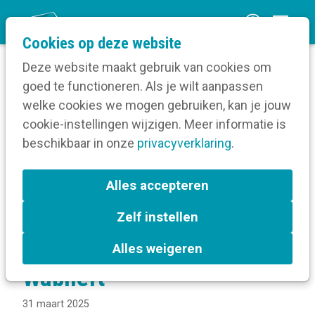
O
Cookies op deze website
p
Deze website maakt gebruik van cookies om
e
goed te functioneren. Als je wilt aanpassen
n
Blog
welke cookies we mogen gebruiken, kan je jouw
Home
m
cookie-instellingen wijzigen. Meer informatie is
Laten we komaf maken met onduidelijke taal –
e
beschikbaar in onze
Katrien Janssens van Wablieft
privacyverklaring
.
n
u
Laten we komaf maken
Alles accepteren
met onduidelijke taal –
Zelf instellen
Katrien Janssens van
Alles weigeren
Wablieft
31 maart 2025