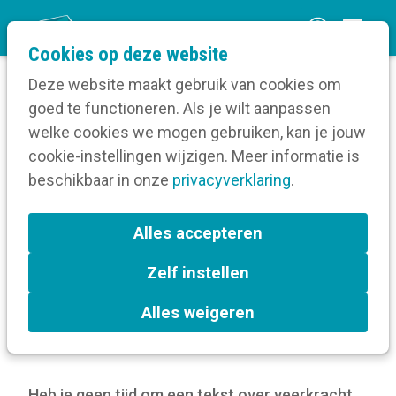
O
Cookies op deze website
p
Deze website maakt gebruik van cookies om
e
goed te functioneren. Als je wilt aanpassen
n
Blog
welke cookies we mogen gebruiken, kan je jouw
Home
m
cookie-instellingen wijzigen. Meer informatie is
Tips voor een veerkrachtige
e
beschikbaar in onze
communicatiedienst
privacyverklaring
.
n
u
Tips voor een
Alles accepteren
veerkrachtige
Zelf instellen
communicatiedienst
Alles weigeren
22 oktober 2024
Heb je geen tijd om een tekst over veerkracht