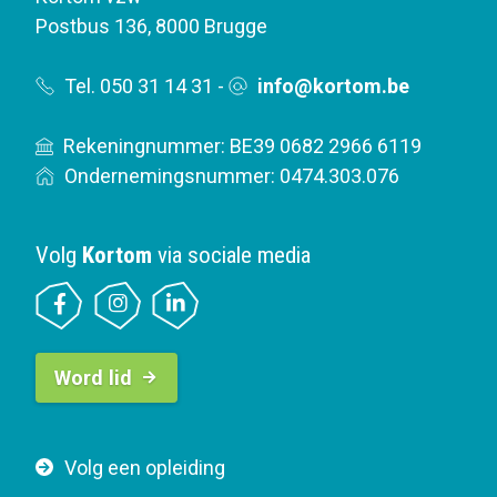
Postbus 136
,
8000 Brugge
Tel. 050 31 14 31
-
info@kortom.be
Rekeningnummer: BE39 0682 2966 6119
Ondernemingsnummer: 0474.303.076
Volg
Kortom
via sociale media
B
Word lid
u
t
t
F
Volg een opleiding
o
o