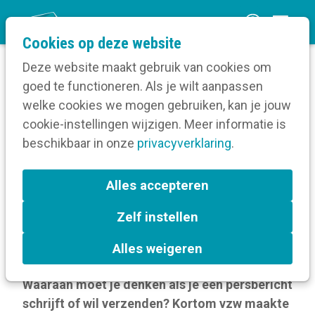
O
Cookies op deze website
p
Deze website maakt gebruik van cookies om
e
goed te functioneren. Als je wilt aanpassen
n
Blog
welke cookies we mogen gebruiken, kan je jouw
Home
m
cookie-instellingen wijzigen. Meer informatie is
Persbericht: heb je aan alles gedacht?
e
beschikbaar in onze
CHECKLIST
privacyverklaring
.
n
u
Persbericht: heb je aan
Alles accepteren
alles gedacht? CHECKLIST
Zelf instellen
26 september 2024
Alles weigeren
Waaraan moet je denken als je een persbericht
schrijft of wil verzenden? Kortom vzw maakte