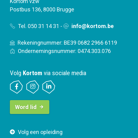
Kortom vzw
Postbus 136
,
8000 Brugge
Tel. 050 31 14 31
-
info@kortom.be
Rekeningnummer: BE39 0682 2966 6119
Ondernemingsnummer: 0474.303.076
Volg
Kortom
via sociale media
B
Word lid
u
t
t
F
Volg een opleiding
o