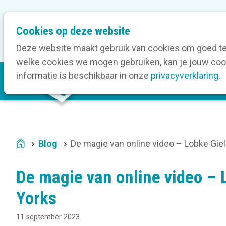
M
Cookies op deze website
Onze bedrijfsleden
O
e
t
Deze website maakt gebruik van cookies om goed te 
a
welke cookies we mogen gebruiken, kan je jouw cook
M
n
informatie is beschikbaar in onze
privacyverklaring
.
V
a
a
i
v
n
i
n
g
a
a
Blog
De magie van online video – Lobke Gie
Home
v
t
i
i
De magie van online video – 
g
o
a
Yorks
n
t
11 september 2023
i