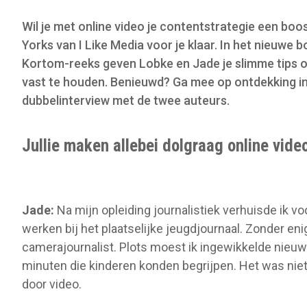
o
Wil je met online video je contentstrategie een bo
n
Yorks van I Like Media voor je klaar. In het nieuwe bo
Kortom-reeks geven Lobke en Jade je slimme tips o
vast te houden. Benieuwd? Ga mee op ontdekking in 
dubbelinterview met de twee auteurs.
Jullie maken allebei dolgraag online vide
Jade:
Na mijn opleiding journalistiek verhuisde ik v
werken bij het plaatselijke jeugdjournaal. Zonder eni
camerajournalist. Plots moest ik ingewikkelde nieuw
minuten die kinderen konden begrijpen. Het was nie
door video.