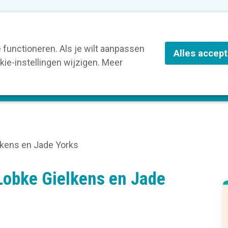
nze leden
Blog
Contact
Over Kortom
functioneren. Als je wilt aanpassen
Alles accep
ie-instellingen wijzigen. Meer
olg een opleiding
Verruim je kennis
St
lkens en Jade Yorks
Lobke Gielkens en Jade