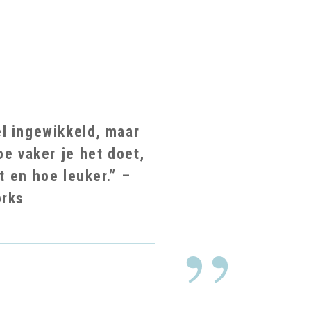
el ingewikkeld, maar
e vaker je het doet,
t en hoe leuker.” –
orks