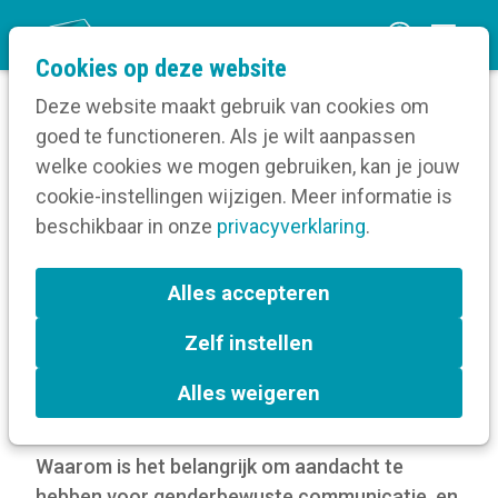
O
Cookies op deze website
p
Deze website maakt gebruik van cookies om
e
goed te functioneren. Als je wilt aanpassen
n
Blog
welke cookies we mogen gebruiken, kan je jouw
Home
m
cookie-instellingen wijzigen. Meer informatie is
Genderinclusieve communicatie - Sofie Verhalle
e
beschikbaar in onze
privacyverklaring
.
n
Genderinclusieve
u
Alles accepteren
communicatie - Sofie
Zelf instellen
Verhalle
Alles weigeren
13 maart 2023
Waarom is het belangrijk om aandacht te
hebben voor genderbewuste communicatie, en