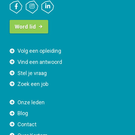
B
Word lid
u
t
t
F
Volg een opleiding
o
o
n
Vind een antwoord
o
n
Stel je vraag
t
a
e
v
Zoek een job
r
i
n
g
Onze leden
a
a
Blog
v
t
i
Contact
i
g
o