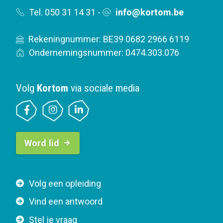
Tel. 050 31 14 31
-
info@kortom.be
Rekeningnummer: BE39 0682 2966 6119
Ondernemingsnummer: 0474.303.076
Volg
Kortom
via sociale media
B
Word lid
u
t
t
F
Volg een opleiding
o
o
n
Vind een antwoord
o
n
Stel je vraag
t