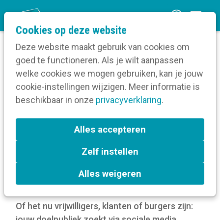
O
Cookies op deze website
p
Deze website maakt gebruik van cookies om
e
goed te functioneren. Als je wilt aanpassen
n
Blog
welke cookies we mogen gebruiken, kan je jouw
Home
m
cookie-instellingen wijzigen. Meer informatie is
Hoe reageer je op berichten op sociale media?
e
beschikbaar in onze
privacyverklaring
.
n
Hoe reageer je op
u
Alles accepteren
berichten op sociale
Zelf instellen
media?
Alles weigeren
20 mei 2022
Of het nu vrijwilligers, klanten of burgers zijn:
jouw doelpubliek zoekt via sociale media