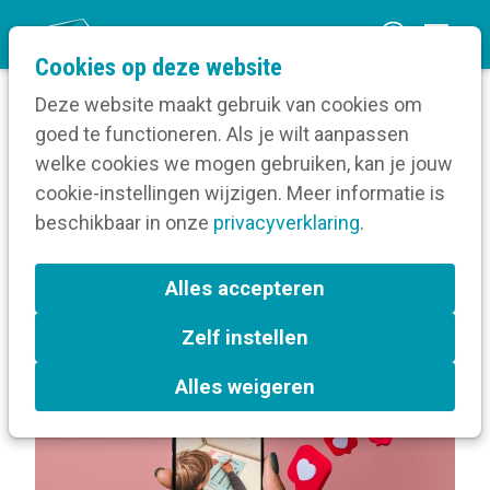
O
Cookies op deze website
p
Deze website maakt gebruik van cookies om
e
goed te functioneren. Als je wilt aanpassen
n
Blog
Berichten over Verkiezingen
welke cookies we mogen gebruiken, kan je jouw
Home
m
cookie-instellingen wijzigen. Meer informatie is
e
beschikbaar in onze
privacyverklaring
.
Berichten over
n
Verkiezingen
u
Alles accepteren
Zelf instellen
L
Verkiezingen
a
Alles weigeren
b
e
l
s