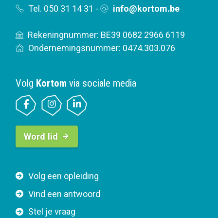
Tel. 050 31 14 31
-
info@kortom.be
Rekeningnummer: BE39 0682 2966 6119
Ondernemingsnummer: 0474.303.076
Volg
Kortom
via sociale media
B
Word lid
u
t
t
F
Volg een opleiding
o
o
n
Vind een antwoord
o
n
Stel je vraag
t
a