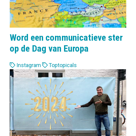
Word een communicatieve ster
op de Dag van Europa
L
Instagram
Toptopicals
a
b
e
l
s
: