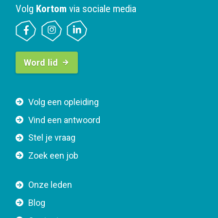
Volg
Kortom
via sociale media
B
Word lid
u
t
t
F
Volg een opleiding
o
o
n
Vind een antwoord
o
n
Stel je vraag
t
a
e
v
Zoek een job
r
i
n
g
Onze leden
a
a
Blog
v
t
i