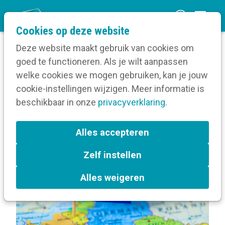
O
Cookies op deze website
p
Deze website maakt gebruik van cookies om
e
goed te functioneren. Als je wilt aanpassen
n
Blog
Berichten over Toptopicals
welke cookies we mogen gebruiken, kan je jouw
Home
m
cookie-instellingen wijzigen. Meer informatie is
e
beschikbaar in onze
privacyverklaring
.
Berichten over Toptopicals
n
u
Alles accepteren
L
Toptopicals
a
Zelf instellen
b
e
Alles weigeren
l
s
: