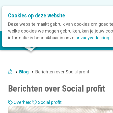
M
Cookies op deze website
Onze bedrijfsleden
O
e
t
Deze website maakt gebruik van cookies om goed te 
a
welke cookies we mogen gebruiken, kan je jouw cook
M
n
informatie is beschikbaar in onze
privacyverklaring
.
V
a
a
i
v
n
i
n
g
a
a
Blog
Berichten over Social profit
Home
v
t
i
i
Berichten over Social profit
g
o
a
n
L
t
Overheid
Social profit
a
i