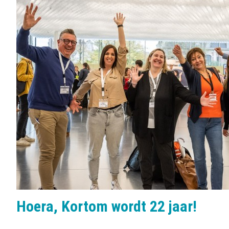
b
o
e
n
l
s
:
Hoera, Kortom wordt 22 jaar!