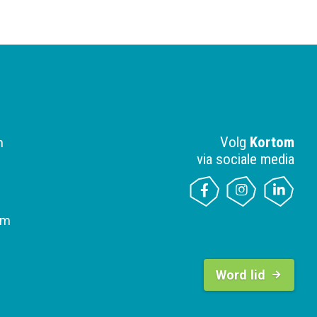
Volg
Kortom
n
via sociale media
om
B
u
Word lid
t
t