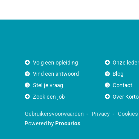
F
Volg een opleiding
Onze lede
o
Vind een antwoord
Blog
o
Stel je vraag
Contact
t
e
Zoek een job
Over Kort
r
n
F
Gebruikersvoorwaarden
Privacy
Cookies
a
o
Powered by
Procurios
v
o
i
t