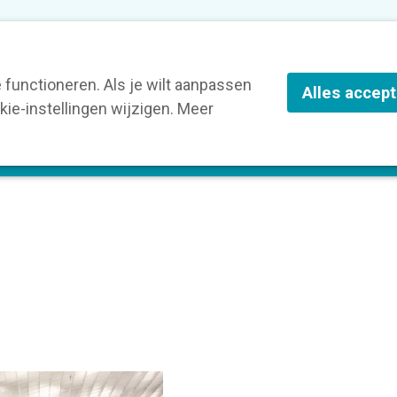
nze leden
Blog
Contact
Over Kortom
functioneren. Als je wilt aanpassen
Alles accep
ie-instellingen wijzigen. Meer
olg een opleiding
Verruim je kennis
St