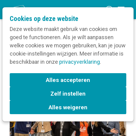
O
Cookies op deze website
p
Deze website maakt gebruik van cookies om
e
goed te functioneren. Als je wilt aanpassen
n
Blog
Berichten over Overheid
welke cookies we mogen gebruiken, kan je jouw
Home
m
cookie-instellingen wijzigen. Meer informatie is
e
beschikbaar in onze
privacyverklaring
.
Berichten over Overheid
n
u
Alles accepteren
L
Overheid
Social profit
a
Zelf instellen
b
e
Alles weigeren
l
s
: