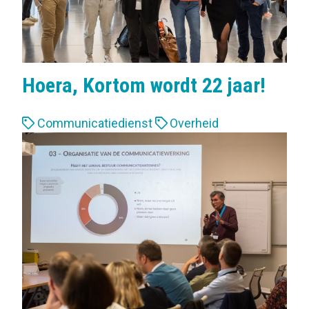
Hoera, Kortom wordt 22 jaar!
L
Communicatiedienst
Overheid
a
b
e
l
s
: