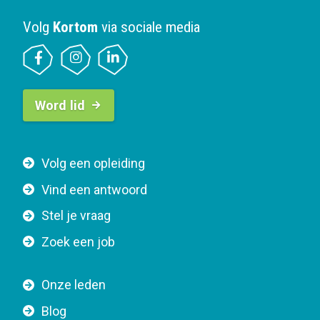
Volg
Kortom
via sociale media
B
Word lid
u
t
t
F
Volg een opleiding
o
o
n
Vind een antwoord
o
n
Stel je vraag
t
a
e
v
Zoek een job
r
i
n
g
Onze leden
a
a
Blog
v
t