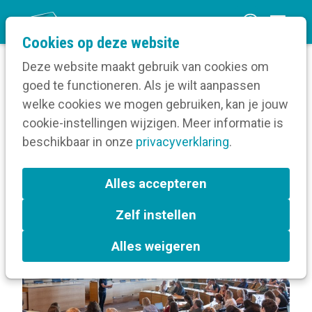
O
Cookies op deze website
p
Deze website maakt gebruik van cookies om
e
goed te functioneren. Als je wilt aanpassen
n
Blog
Berichten over Congres
welke cookies we mogen gebruiken, kan je jouw
Home
m
cookie-instellingen wijzigen. Meer informatie is
e
beschikbaar in onze
privacyverklaring
.
Berichten over Congres
n
u
Alles accepteren
L
Congres
a
Zelf instellen
b
e
Alles weigeren
l
s
: