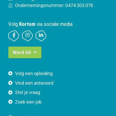
Ondernemingsnummer: 0474.303.076
Volg
Kortom
via sociale media
B
Word lid
u
t
t
F
Volg een opleiding
o
o
n
Vind een antwoord
o
n
Stel je vraag
t
a
e
v
Zoek een job
r
i
n
g