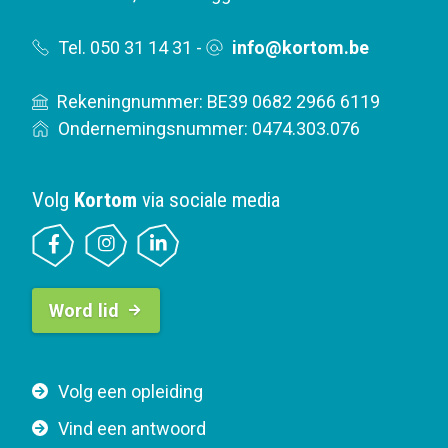
Tel. 050 31 14 31
-
info@kortom.be
Rekeningnummer: BE39 0682 2966 6119
Ondernemingsnummer: 0474.303.076
Volg
Kortom
via sociale media
B
Word lid
u
t
t
F
Volg een opleiding
o
o
n
Vind een antwoord
o
n