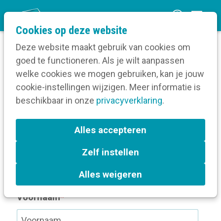
O
Cookies op deze website
p
Deze website maakt gebruik van cookies om
e
goed te functioneren. Als je wilt aanpassen
n
Lidmaatschap
welke cookies we mogen gebruiken, kan je jouw
m
cookie-instellingen wijzigen. Meer informatie is
e
beschikbaar in onze
privacyverklaring
.
Ben je student? Vraag dan
hier je gratis
n
studentenlidmaatschap
aan.
u
Alles accepteren
Zelf instellen
Alles weigeren
Jouw gegevens
Voornaam
*