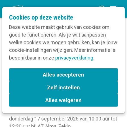
O
Cookies op deze website
p
Deze website maakt gebruik van cookies om
e
goed te functioneren. Als je wilt aanpassen
n
Volg een opleiding
welke cookies we mogen gebruiken, kan je jouw
Home
m
cookie-instellingen wijzigen. Meer informatie is
Inloggen voor Collegagroep ziekenhuizen Oost-
e
beschikbaar in onze
Vlaanderen
privacyverklaring
.
n
u
Collegagroep
Alles accepteren
ziekenhuizen Oost-
Zelf instellen
Alles weigeren
Vlaanderen
donderdag 17 september 2026 van 10:00 uur tot
12:30 uur
bij
AZ Alma, Eeklo