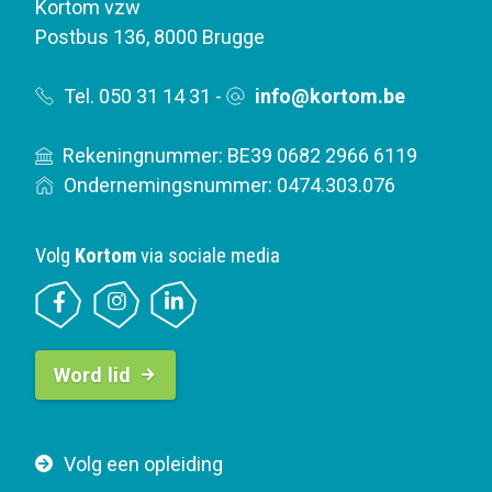
Kortom vzw
Postbus 136
,
8000 Brugge
Tel. 050 31 14 31
-
info@kortom.be
Rekeningnummer: BE39 0682 2966 6119
Ondernemingsnummer: 0474.303.076
Volg
Kortom
via sociale media
B
Word lid
u
t
t
F
Volg een opleiding
o
o