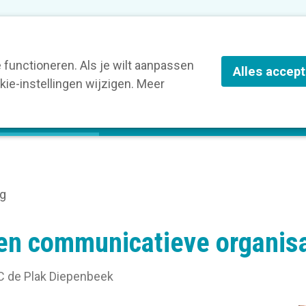
nze leden
Blog
Contact
Over Kortom
functioneren. Als je wilt aanpassen
Alles accep
ie-instellingen wijzigen. Meer
olg een opleiding
Verruim je kennis
St
ng
en communicatieve organisa
C de Plak Diepenbeek