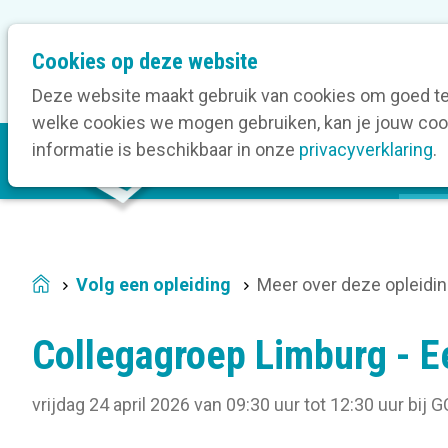
M
Cookies op deze website
Onze bedrijfsleden
O
e
t
Deze website maakt gebruik van cookies om goed te 
a
welke cookies we mogen gebruiken, kan je jouw cook
M
n
informatie is beschikbaar in onze
privacyverklaring
.
V
a
a
i
v
n
i
n
g
a
a
Volg een opleiding
Meer over deze opleidi
Home
v
t
i
i
Collegagroep Limburg - E
g
o
a
n
vrijdag 24 april 2026 van 09:30 uur tot 12:30 uur
bij
G
t
i