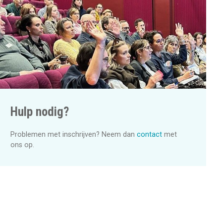
a
t
i
o
n
Hulp nodig?
Problemen met inschrijven? Neem dan
contact
met
ons op.