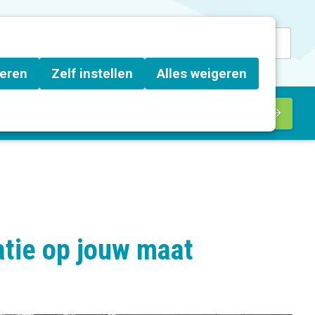
Z
Inloggen
Z
o
o
teren
Zelf instellen
Alles weigeren
e
e
k
k
B
e
el je vraag
Zoek een job
e
Word lid
u
n
n
t
:
t
o
n
n
a
tie op jouw maat
v
i
g