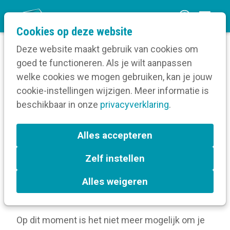
O
Cookies op deze website
p
Deze website maakt gebruik van cookies om
e
goed te functioneren. Als je wilt aanpassen
n
Volg een opleiding
welke cookies we mogen gebruiken, kan je jouw
Home
m
cookie-instellingen wijzigen. Meer informatie is
Meer over deze opleiding
e
beschikbaar in onze
privacyverklaring
.
n
Heerlijk Helderdag
u
Alles accepteren
dinsdag 7 oktober 2025 van 10:00 uur tot 15:45
Zelf instellen
uur
bij
Belpairegebouw Brussel
Alles weigeren
De aanmeldperiode is voorbij
Op dit moment is het niet meer mogelijk om je