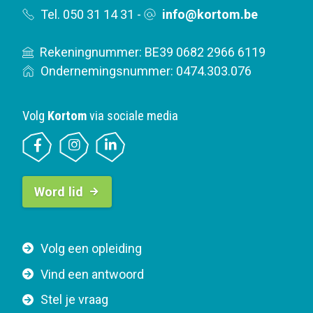
Tel. 050 31 14 31
-
info@kortom.be
Rekeningnummer: BE39 0682 2966 6119
Ondernemingsnummer: 0474.303.076
Volg
Kortom
via sociale media
B
Word lid
u
t
t
F
Volg een opleiding
o
o
n
Vind een antwoord
o
n
Stel je vraag
t
a